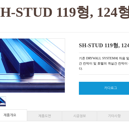
SH-STUD 119형, 124형
SH-STUD 119형, 12
기존 DRYWALL SYSTEM에 차음
간 칸막이 및 호텔의 객실간 칸막이
다.
카다로그
제품개요
제품도면
시공정보
기타사항