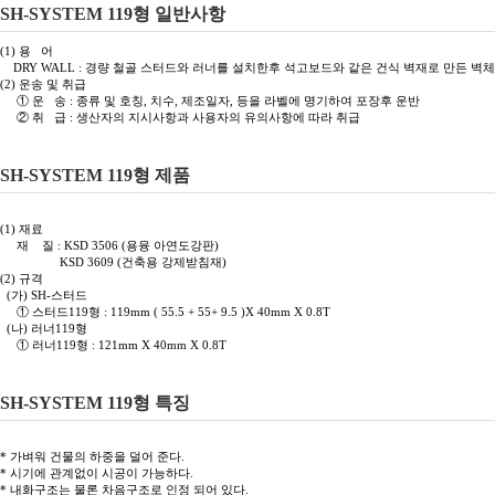
SH-SYSTEM 119형 일반사항
(1) 용 어
DRY WALL : 경량 철골 스터드와 러너를 설치한후 석고보드와 같은 건식 벽재로 만든 벽체
(2) 운송 및 취급
① 운 송 : 종류 및 호칭, 치수, 제조일자, 등을 라벨에 명기하여 포장후 운반
② 취 급 : 생산자의 지시사항과 사용자의 유의사항에 따라 취급
SH-SYSTEM 119형 제품
(1) 재료
재 질 : KSD 3506 (용융 아연도강판)
KSD 3609 (건축용 강제받침재)
(2) 규격
(가) SH-스터드
① 스터드119형 : 119mm ( 55.5 + 55+ 9.5 )X 40mm X 0.8T
(나) 러너119형
① 러너119형 : 121mm X 40mm X 0.8T
SH-SYSTEM 119형 특징
* 가벼워 건물의 하중을 덜어 준다.
* 시기에 관계없이 시공이 가능하다.
* 내화구조는 물론 차음구조로 인정 되어 있다.