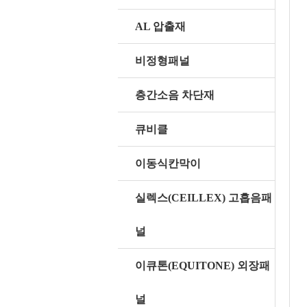
AL 압출재
비정형패널
층간소음 차단재
큐비클
이동식칸막이
실렉스(CEILLEX) 고흡음패
널
이큐톤(EQUITONE) 외장패
널