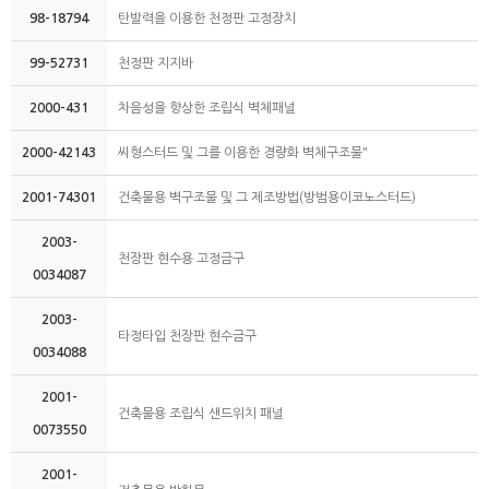
98-18794
탄발력을 이용한 천정판 고정장치
99-52731
천정판 지지바
2000-431
차음성을 향상한 조립식 벽체패널
2000-42143
씨형스터드 및 그를 이용한 경량화 벽체구조물"
2001-74301
건축물용 벽구조물 및 그 제조방법(방범용이코노스터드)
2003-
천장판 현수용 고정금구
0034087
2003-
타정타입 천장판 현수금구
0034088
2001-
건축물용 조립식 샌드위치 패널
0073550
2001-